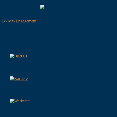
Ein Schutzengel für
Kinder e.V.
BVMW
Engagement
Zertifiziert nach ISO 9001
Karriere bei Hallog
freie Werkstatt für PKW und LKW
Fahrschule LKW und PKW