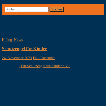
Suchen
nach:
Schlagwort-Archiv: Engagement
Hallog
,
News
Schutzengel für Kinder
24. November 2023
Falk Rosenthal
Der Verein
„Ein Schutzengel für Kinder e.V.“
hat es sich zur
Aufgabe gemacht, benachteiligte Kinder und Jugendliche vor allem
durch personenbezogene Hilfe und zielgerichtete, talentfördernde
und integrative Projekte zu unterstützen.
Zur Unterstützung dieser tollen Arbeit, fand am gestrigen Tag eine
Weihnachtsgala des BVMW im Capitol Halle statt.
Auch wir als HALLOG waren vertreten und konnten einen
Spendenscheck für die Kinder überreichen. So trugen auch wir dazu
bei, dass über 220 Kinderwünsche erfüllt werden konnten.
Macht weiter so!