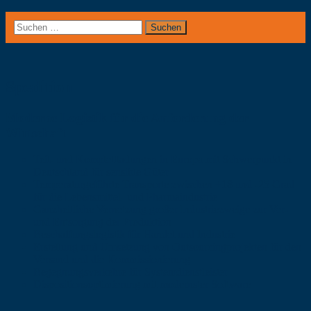
Suchen
nach:
Spedition
Moderne Logistik für die Anforderung der
Wirtschaft
Teil- und Komplettladungen in Europa mit Schwerpunkt in
Deutschland für sensible Güter
Temperaturgeführte Transporte zwischen +18 und -25 Grad
für die Lebensmittel- und Pharmaindustrie
Ganzheitliche Vernetzung großer Industriezweige zur Ver-
und Entsorgung der Produktion
Beschaffungslogistik für Handel und Industrie
Erstellung und Umsetzung von Outsourcingprojekten für den
Versand und die Kommissionierung
Begegnungsverkehre für Systemdienstleister
Dispositionsoptimierung mit modernster Software