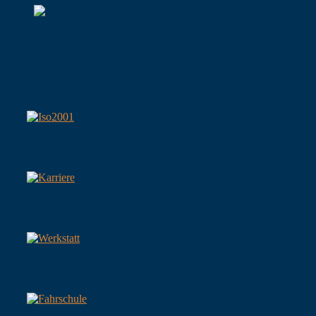
Zertifiziert nach ISO 9001
Karriere bei Hallog
freie Werkstatt für PKW und LKW
Fahrschule LKW und PKW